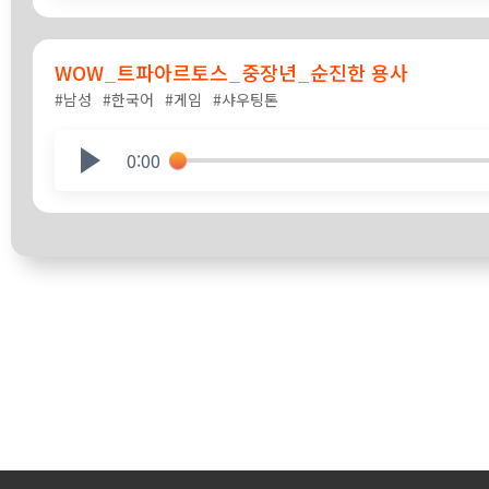
WOW_트파아르토스_중장년_순진한 용사
#남성
#한국어
#게임
#샤우팅톤
0:00