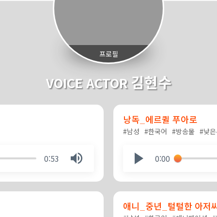
프로필
김현수
VOICE ACTOR
낭독_에르퀼 푸아로
#남성
#한국어
#방송물
#낮은
0:53
0:00
애니_중년_털털한 아저