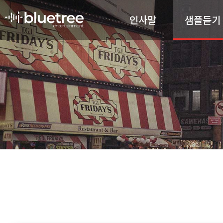
인사말
샘플듣기