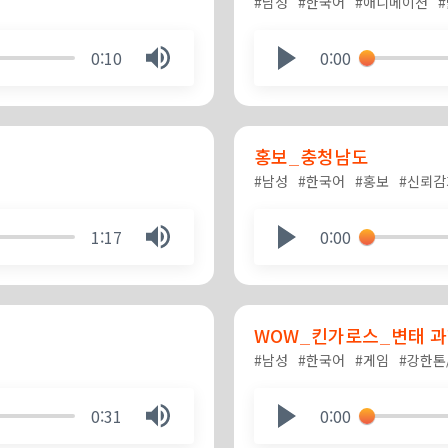
#남성
#한국어
#애니메이션
0:10
0:00
홍보_충청남도
#남성
#한국어
#홍보
#신뢰
1:17
0:00
WOW_킨가로스_변태 과
#남성
#한국어
#게임
#강한톤
0:31
0:00