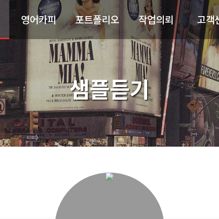
영어카피
포트폴리오
작업의뢰
고객
샘플듣기