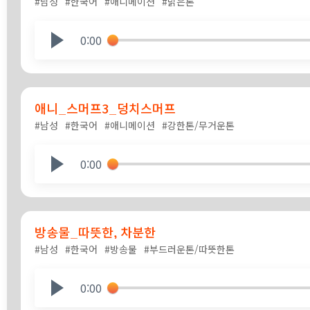
#남성
#한국어
#애니메이션
#밝은톤
0:00
애니_스머프3_덩치스머프
#남성
#한국어
#애니메이션
#강한톤/무거운톤
0:00
방송물_따뜻한, 차분한
#남성
#한국어
#방송물
#부드러운톤/따뜻한톤
0:00