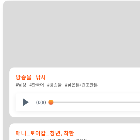
방송물_낚시
#남성
#한국어
#방송물
#낮은톤/건조한톤
0:00
애니_토이캅_청년, 착한