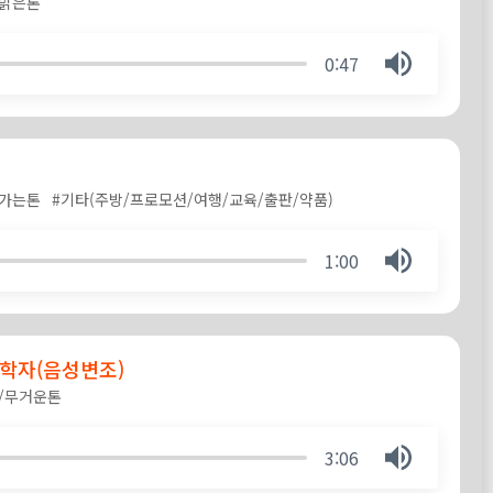
#밝은톤
0:47
감가는톤
#기타(주방/프로모션/여행/교육/출판/약품)
1:00
학자(음성변조)
/무거운톤
3:06